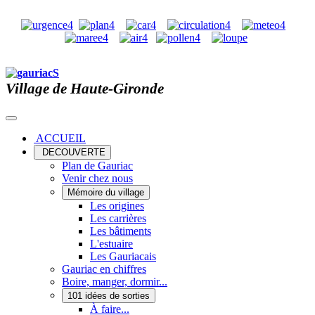
Village de Haute-Gironde
ACCUEIL
DECOUVERTE
Plan de Gauriac
Venir chez nous
Mémoire du village
Les origines
Les carrières
Les bâtiments
L'estuaire
Les Gauriacais
Gauriac en chiffres
Boire, manger, dormir...
101 idées de sorties
À faire...