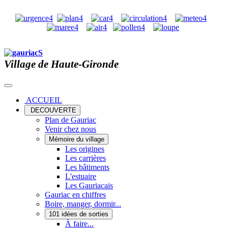
Village de Haute-Gironde
ACCUEIL
DECOUVERTE
Plan de Gauriac
Venir chez nous
Mémoire du village
Les origines
Les carrières
Les bâtiments
L'estuaire
Les Gauriacais
Gauriac en chiffres
Boire, manger, dormir...
101 idées de sorties
À faire...