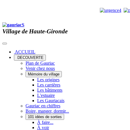
Village de Haute-Gironde
ACCUEIL
DECOUVERTE
Plan de Gauriac
Venir chez nous
Mémoire du village
Les origines
Les carrières
Les bâtiments
L'estuaire
Les Gauriacais
Gauriac en chiffres
Boire, manger, dormir...
101 idées de sorties
À faire...
À voir