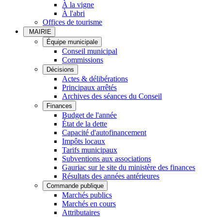
À la vigne
À l'abri
Offices de tourisme
MAIRIE
Équipe municipale
Conseil municipal
Commissions
Décisions
Actes & délibérations
Principaux arrêtés
Archives des séances du Conseil
Finances
Budget de l'année
État de la dette
Capacité d'autofinancement
Impôts locaux
Tarifs municipaux
Subventions aux associations
Gauriac sur le site du ministère des finances
Résultats des années antérieures
Commande publique
Marchés publics
Marchés en cours
Attributaires