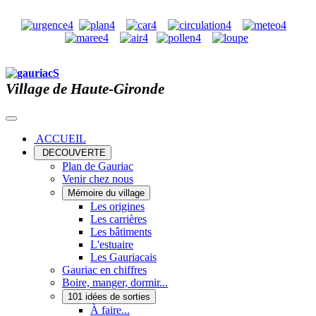
Village de Haute-Gironde
ACCUEIL
DECOUVERTE
Plan de Gauriac
Venir chez nous
Mémoire du village
Les origines
Les carrières
Les bâtiments
L'estuaire
Les Gauriacais
Gauriac en chiffres
Boire, manger, dormir...
101 idées de sorties
À faire...