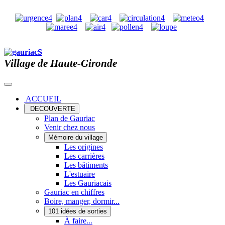
Village de Haute-Gironde
ACCUEIL
DECOUVERTE
Plan de Gauriac
Venir chez nous
Mémoire du village
Les origines
Les carrières
Les bâtiments
L'estuaire
Les Gauriacais
Gauriac en chiffres
Boire, manger, dormir...
101 idées de sorties
À faire...