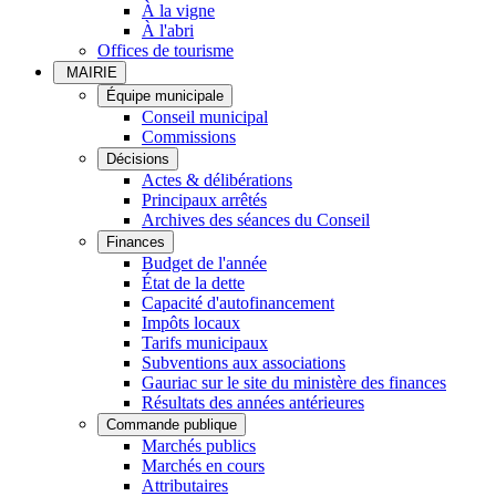
À la vigne
À l'abri
Offices de tourisme
MAIRIE
Équipe municipale
Conseil municipal
Commissions
Décisions
Actes & délibérations
Principaux arrêtés
Archives des séances du Conseil
Finances
Budget de l'année
État de la dette
Capacité d'autofinancement
Impôts locaux
Tarifs municipaux
Subventions aux associations
Gauriac sur le site du ministère des finances
Résultats des années antérieures
Commande publique
Marchés publics
Marchés en cours
Attributaires