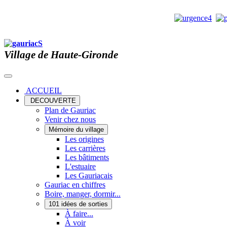
Village de Haute-Gironde
ACCUEIL
DECOUVERTE
Plan de Gauriac
Venir chez nous
Mémoire du village
Les origines
Les carrières
Les bâtiments
L'estuaire
Les Gauriacais
Gauriac en chiffres
Boire, manger, dormir...
101 idées de sorties
À faire...
À voir