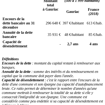
(500 à 1 999 habitants)
Montant
total
à Gauriac
France
Gauriac
(2018)
Encours de la
dette bancaire au 31
296 648 €
397 €/habitant
613 €/hab.
décembre
Annuité de la dette
35 931 €
48 €/habitant
85 €/hab.
bancaire
Capacité de
-
2,7 ans
4 ans
désendettement
Définitions
Encours de la dette
: montant du capital restant à rembourser aux
banques.
Annuité de la dette
: somme des intérêts et du remboursement en
capital que la commune doit payer dans l'année.
Capacité de désendettement
: c'est le rapport entre l'encours de la
dette d'une commune et son épargne (sa capacité d'autofinancement
brute. Ce ratio permet de déterminer le nombre d'années qu'une
commune mettrait à rembourser la totalité de sa dette si elle y
consacrait l'intégralité de son épargne. Une commune est
considérée comme peu endettée si sa capacité de désendettement est