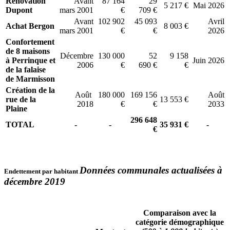
Rénovation
Avant
87 164
29
5 217 €
Mai 2026
Dupont
mars 2001
€
709 €
Avant
102 902
45 093
Avril
Achat Bergon
8 003 €
mars 2001
€
€
2026
Confortement
de 8 maisons
Décembre
130 000
52
9 158
à Perrinque et
Juin 2026
2006
€
690 €
€
de la falaise
de Marmisson
Création de la
Août
180 000
169 156
Août
rue de la
13 553 €
2018
€
€
2033
Plaine
296 648
TOTAL
-
-
35 931 €
-
€
Données communales actualisées à
Endettement par habitant
décembre 2019
Comparaison avec la
catégorie démographique