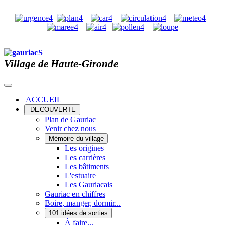
Village de Haute-Gironde
ACCUEIL
DECOUVERTE
Plan de Gauriac
Venir chez nous
Mémoire du village
Les origines
Les carrières
Les bâtiments
L'estuaire
Les Gauriacais
Gauriac en chiffres
Boire, manger, dormir...
101 idées de sorties
À faire...