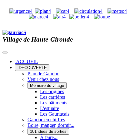
Village de Haute-Gironde
ACCUEIL
DECOUVERTE
Plan de Gauriac
Venir chez nous
Mémoire du village
Les origines
Les carrières
Les bâtiments
L'estuaire
Les Gauriacais
Gauriac en chiffres
Boire, manger, dormir...
101 idées de sorties
À faire...