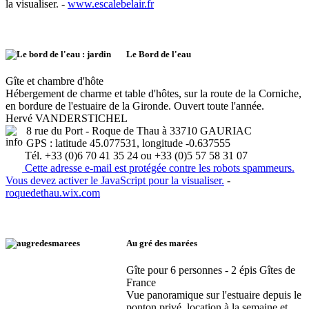
la visualiser.
-
www.escalebelair.fr
Le Bord de l'eau
Gîte et chambre d'hôte
Hébergement de charme et table d'hôtes, sur la route de la Corniche,
en bordure de l'estuaire de la Gironde. Ouvert toute l'année.
Hervé VANDERSTICHEL
8 rue du Port - Roque de Thau à 33710 GAURIAC
GPS : latitude 45.077531, longitude -0.637555
Tél. +33 (0)6 70 41 35 24 ou +33 (0)5 57 58 31 07
Cette adresse e-mail est protégée contre les robots spammeurs.
Vous devez activer le JavaScript pour la visualiser.
-
roquedethau.wix.com
Au gré des marées
Gîte pour 6 personnes - 2 épis Gîtes de
France
Vue panoramique sur l'estuaire depuis le
ponton privé, location à la semaine et