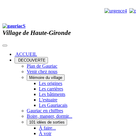
Village de Haute-Gironde
ACCUEIL
DECOUVERTE
Plan de Gauriac
Venir chez nous
Mémoire du village
Les origines
Les carrières
Les bâtiments
L'estuaire
Les Gauriacais
Gauriac en chiffres
Boire, manger, dormir...
101 idées de sorties
À faire...
À voir