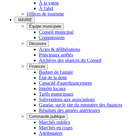
À la vigne
À l'abri
Offices de tourisme
MAIRIE
Équipe municipale
Conseil municipal
Commissions
Décisions
Actes & délibérations
Principaux arrêtés
Archives des séances du Conseil
Finances
Budget de l'année
État de la dette
Capacité d'autofinancement
Impôts locaux
Tarifs municipaux
Subventions aux associations
Gauriac sur le site du ministère des finances
Résultats des années antérieures
Commande publique
Marchés publics
Marchés en cours
Attributaires