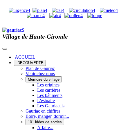
Village de Haute-Gironde
ACCUEIL
DECOUVERTE
Plan de Gauriac
Venir chez nous
Mémoire du village
Les origines
Les carrières
Les bâtiments
L'estuaire
Les Gauriacais
Gauriac en chiffres
Boire, manger, dormir...
101 idées de sorties
À faire...