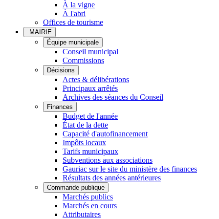
À la vigne
À l'abri
Offices de tourisme
MAIRIE
Équipe municipale
Conseil municipal
Commissions
Décisions
Actes & délibérations
Principaux arrêtés
Archives des séances du Conseil
Finances
Budget de l'année
État de la dette
Capacité d'autofinancement
Impôts locaux
Tarifs municipaux
Subventions aux associations
Gauriac sur le site du ministère des finances
Résultats des années antérieures
Commande publique
Marchés publics
Marchés en cours
Attributaires