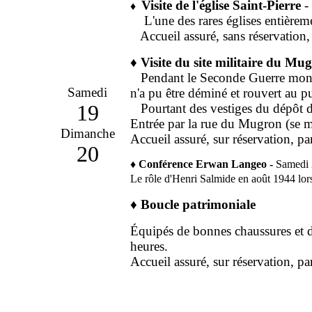
Visite de l'église Saint-Pierre
-
♦
L'une des rares églises entièreme
Accueil assuré, sans réservation, 
♦
Visite du site militaire du Mu
Pendant le Seconde Guerre mondial
Samedi
n'a pu être déminé et rouvert au p
19
Pourtant des vestiges du dépôt d
Entrée par la rue du Mugron (se mu
Dimanche
A
ccueil assuré, sur réservation, p
20
♦
Conférence Erwan Langeo -
Samedi 
Le rôle d'Henri Salmide en août 1944 lors
♦
Boucle patrimoniale
Équipés de bonnes chaussures et d'
heures.
A
ccueil assuré, sur réservation, p