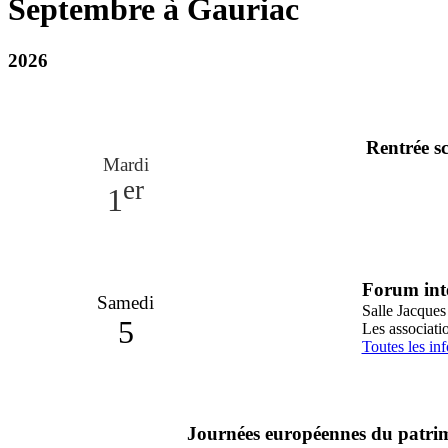
Septembre à Gauriac
2026
Rentrée sc
Mardi
er
1
Forum int
Samedi
Salle Jacque
5
Les associati
Toutes les in
Journées européennes du patri