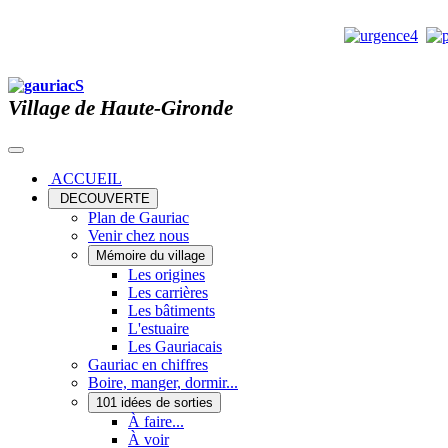
Village de Haute-Gironde
ACCUEIL
DECOUVERTE
Plan de Gauriac
Venir chez nous
Mémoire du village
Les origines
Les carrières
Les bâtiments
L'estuaire
Les Gauriacais
Gauriac en chiffres
Boire, manger, dormir...
101 idées de sorties
À faire...
À voir