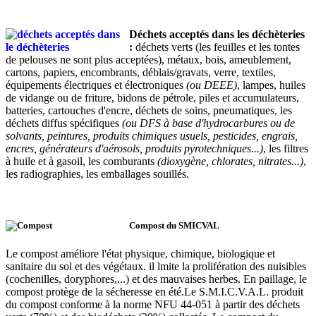
Déchets acceptés
dans les déchèteries
:
déchets verts (les feuilles et les tontes
de pelouses ne sont plus acceptées), métaux, bois, ameublement,
cartons, papiers, encombrants, déblais/gravats, verre, textiles,
équipements électriques et électroniques
(ou DEEE)
, lampes, huiles
de vidange ou de friture, bidons de pétrole, piles et accumulateurs,
batteries, cartouches d'encre, déchets de soins, pneumatiques, les
déchets diffus spécifiques
(ou DFS à base d'hydrocarbures ou de
solvants, peintures, produits chimiques usuels, pesticides, engrais,
encres, générateurs d'aérosols, produits pyrotechniques...)
, les filtres
à huile et à gasoil, les comburants
(dioxygène, chlorates, nitrates...)
,
les radiographies, les emballages souillés.
Compost du SMICVAL
Le compost améliore l'état physique, chimique, biologique et
sanitaire du sol et des végétaux. il lmite la prolifération des nuisibles
(cochenilles, doryphores,...) et des mauvaises herbes. En paillage, le
compost protège de la sécheresse en été.Le S.M.I.C.V.A.L. produit
du compost conforme à la norme NFU 44-051 à partir des déchets