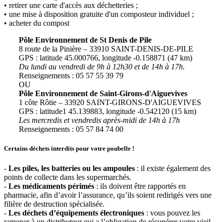
• retirer une carte d'accès aux déchetteries ;
• une mise à disposition gratuite d'un composteur individuel ;
• acheter du compost
Pôle Environnement de St Denis de Pile
8 route de la Pinière – 33910 SAINT-DENIS-DE-PILE
GPS : latitude 45.000766, longitude -0.158871 (47 km)
Du lundi au vendredi de 9h à 12h30 et de 14h à 17h.
Renseignements : 05 57 55 39 79
OU
Pôle Environnement de Saint-Girons-d'Aiguevives
1 côte Rôtie – 33920 SAINT-GIRONS-D'AIGUEVIVES
GPS : latitude1 45.139883, longitude -0.542120 (15 km)
Les mercredis et vendredis après-midi de 14h à 17h
Renseignements : 05 57 84 74 00
Certains déchets interdits pour votre poubelle !
-
Les piles, les batteries ou les ampoules
: il existe également des
points de collecte dans les supermarchés.
-
Les médicaments périmés
: ils doivent être rapportés en
pharmacie, afin d’avoir l’assurance, qu’ils soient redirigés vers une
filière de destruction spécialisée.
-
Les déchets d’équipements électroniques
: vous pouvez les
ramener à un distributeur qui a l’obligation de récupérer votre vieil