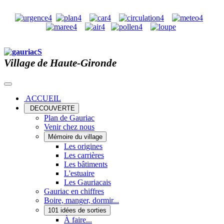
Village de Haute-Gironde
ACCUEIL
DECOUVERTE
Plan de Gauriac
Venir chez nous
Mémoire du village
Les origines
Les carrières
Les bâtiments
L'estuaire
Les Gauriacais
Gauriac en chiffres
Boire, manger, dormir...
101 idées de sorties
À faire...