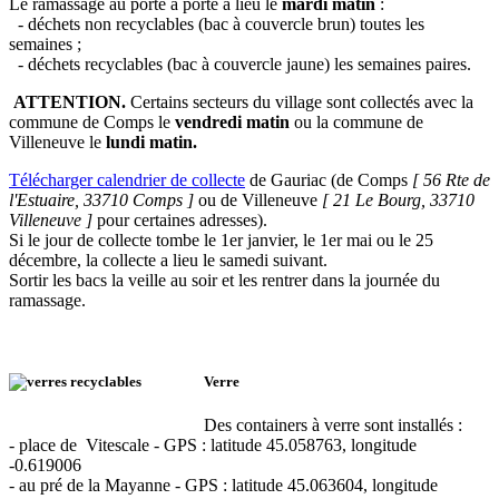
Le ramassage au porte à porte a lieu le
mardi matin
:
- déchets non recyclables (bac à couvercle brun) toutes les
semaines ;
- déchets recyclables (bac à couvercle jaune) les semaines paires.
ATTENTION.
Certains secteurs du village sont collectés avec la
commune de Comps le
vendredi matin
ou la commune de
Villeneuve le
lundi matin.
Télécharger calendrier de collecte
de Gauriac (de Comps
[ 56 Rte de
l'Estuaire, 33710 Comps ]
ou de Villeneuve
[ 21 Le Bourg, 33710
Villeneuve ]
pour certaines adresses).
Si le jour de collecte tombe le 1er janvier, le 1er mai ou le 25
décembre, la collecte a lieu le samedi suivant.
Sortir les bacs la veille au soir et les rentrer dans la journée du
ramassage.
Verre
Des containers à verre sont installés :
- place de Vitescale - GPS : latitude 45.058763, longitude
-0.619006
- au pré de la Mayanne - GPS : latitude 45.063604, longitude