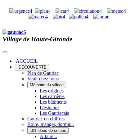
Village de Haute-Gironde
ACCUEIL
DECOUVERTE
Plan de Gauriac
Venir chez nous
Mémoire du village
Les origines
Les carrières
Les bâtiments
L'estuaire
Les Gauriacais
Gauriac en chiffres
Boire, manger, dormir...
101 idées de sorties
À faire...