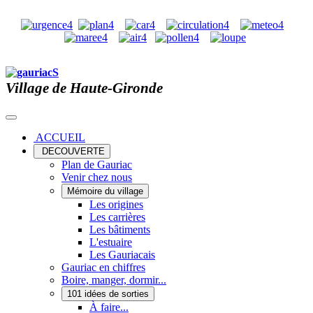
Village de Haute-Gironde
ACCUEIL
DECOUVERTE
Plan de Gauriac
Venir chez nous
Mémoire du village
Les origines
Les carrières
Les bâtiments
L'estuaire
Les Gauriacais
Gauriac en chiffres
Boire, manger, dormir...
101 idées de sorties
À faire...