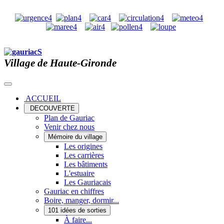
Village de Haute-Gironde
ACCUEIL
DECOUVERTE
Plan de Gauriac
Venir chez nous
Mémoire du village
Les origines
Les carrières
Les bâtiments
L'estuaire
Les Gauriacais
Gauriac en chiffres
Boire, manger, dormir...
101 idées de sorties
À faire...