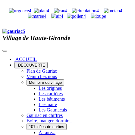
Village de Haute-Gironde
ACCUEIL
DECOUVERTE
Plan de Gauriac
Venir chez nous
Mémoire du village
Les origines
Les carrières
Les bâtiments
L'estuaire
Les Gauriacais
Gauriac en chiffres
Boire, manger, dormir...
101 idées de sorties
À faire...