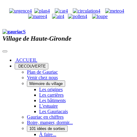
Village de Haute-Gironde
ACCUEIL
DECOUVERTE
Plan de Gauriac
Venir chez nous
Mémoire du village
Les origines
Les carrières
Les bâtiments
L'estuaire
Les Gauriacais
Gauriac en chiffres
Boire, manger, dormir...
101 idées de sorties
À faire...