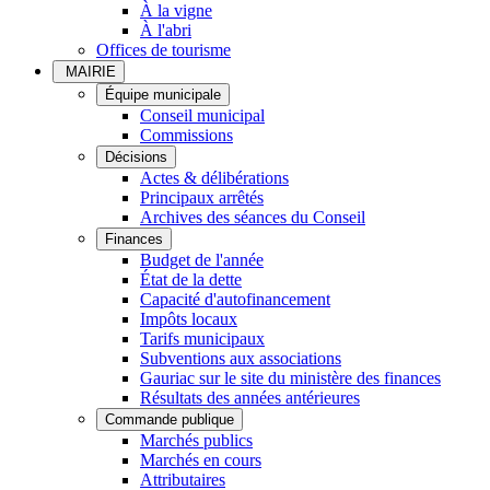
À la vigne
À l'abri
Offices de tourisme
MAIRIE
Équipe municipale
Conseil municipal
Commissions
Décisions
Actes & délibérations
Principaux arrêtés
Archives des séances du Conseil
Finances
Budget de l'année
État de la dette
Capacité d'autofinancement
Impôts locaux
Tarifs municipaux
Subventions aux associations
Gauriac sur le site du ministère des finances
Résultats des années antérieures
Commande publique
Marchés publics
Marchés en cours
Attributaires