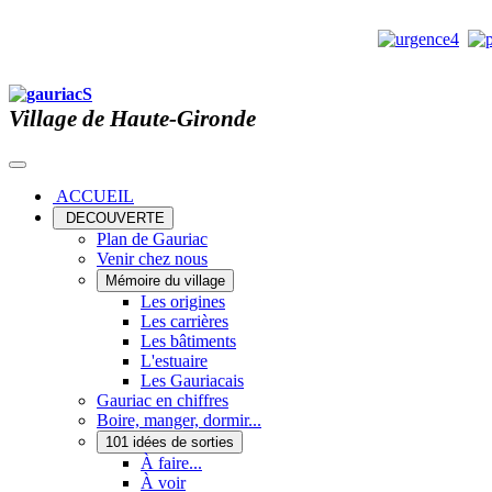
Village de Haute-Gironde
ACCUEIL
DECOUVERTE
Plan de Gauriac
Venir chez nous
Mémoire du village
Les origines
Les carrières
Les bâtiments
L'estuaire
Les Gauriacais
Gauriac en chiffres
Boire, manger, dormir...
101 idées de sorties
À faire...
À voir