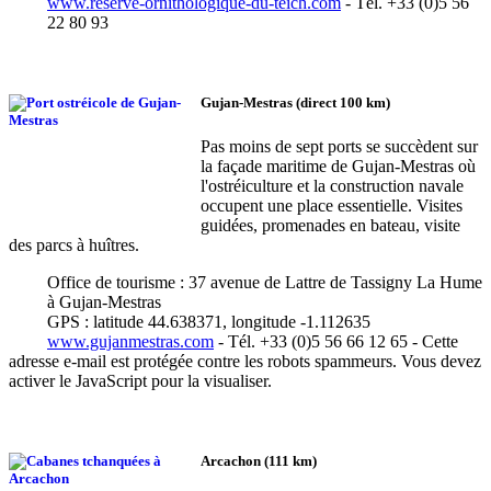
www.reserve-ornithologique-du-teich.com
- Tél. +33 (0)5 56
22 80 93
Gujan-Mestras (direct 100 km)
Pas moins de sept ports se succèdent sur
la façade maritime de Gujan-Mestras où
l'ostréiculture et la construction navale
occupent une place essentielle. Visites
guidées, promenades en bateau, visite
des parcs à huîtres.
Office de tourisme : 37 avenue de Lattre de Tassigny La Hume
à Gujan-Mestras
GPS : latitude 44.638371, longitude -1.112635
www.gujanmestras.com
- Tél. +33 (0)5 56 66 12 65 -
Cette
adresse e-mail est protégée contre les robots spammeurs. Vous devez
activer le JavaScript pour la visualiser.
Arcachon (111 km)