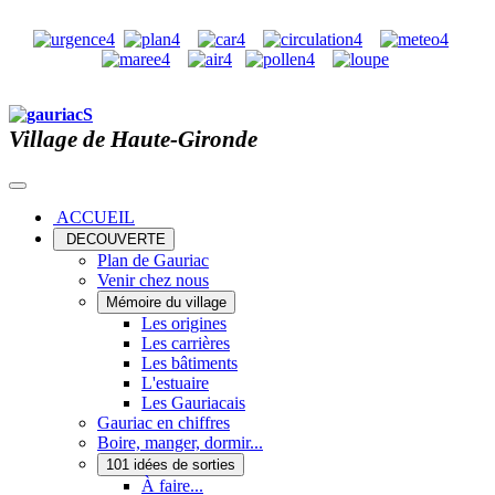
Village de Haute-Gironde
ACCUEIL
DECOUVERTE
Plan de Gauriac
Venir chez nous
Mémoire du village
Les origines
Les carrières
Les bâtiments
L'estuaire
Les Gauriacais
Gauriac en chiffres
Boire, manger, dormir...
101 idées de sorties
À faire...