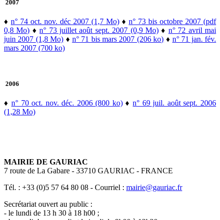
2007
♦
n° 74 oct. nov. déc 2007 (1,7 Mo)
♦
n° 73 bis octobre 2007 (pdf
0,8 Mo)
♦
n° 73 juillet août sept. 2007 (0,9 Mo)
♦
n° 72 avril mai
juin 2007 (1,8 Mo)
♦
n° 71 bis mars 2007 (206 ko)
♦
n° 71 jan. fév.
mars 2007 (700 ko)
2006
♦
n° 70 oct. nov. déc. 2006 (800 ko)
♦
n° 69 juil. août sept. 2006
(1,28 Mo)
MAIRIE DE GAURIAC
7 route de La Gabare - 33710 GAURIAC - FRANCE
Tél. : +33 (0)5 57 64 80 08 - Courriel :
mairie@gauriac.fr
Secrétariat ouvert au public :
- le lundi de 13 h 30 à 18 h00 ;