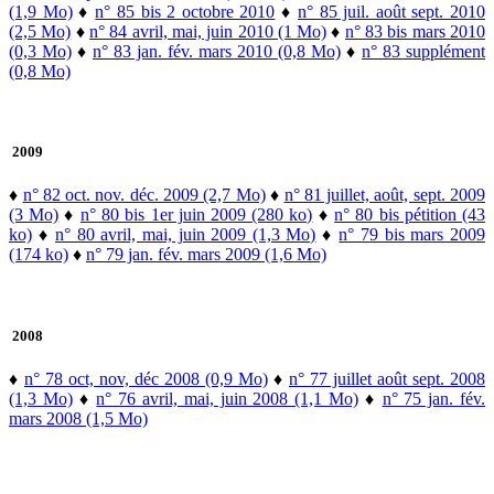
(1,9 Mo)
♦
n° 85 bis 2 octobre 2010
♦
n° 85 juil. août sept. 2010
(2,5 Mo)
♦
n° 84 avril, mai, juin 2010 (1 Mo)
♦
n° 83 bis mars 2010
(0,3 Mo)
♦
n° 83 jan. fév. mars 2010 (0,8 Mo)
♦
n° 83 supplément
(0,8 Mo)
2009
♦
n° 82 oct. nov. déc. 2009 (2,7 Mo)
♦
n° 81 juillet, août, sept. 2009
(3 Mo)
♦
n° 80 bis 1er juin 2009 (280 ko)
♦
n° 80 bis pétition (43
ko)
♦
n° 80 avril, mai, juin 2009 (1,3 Mo)
♦
n° 79 bis mars 2009
(174 ko)
♦
n° 79 jan. fév. mars 2009 (1,6 Mo)
2008
♦
n° 78 oct, nov, déc 2008 (0,9 Mo)
♦
n° 77 juillet août sept. 2008
(1,3 Mo)
♦
n° 76 avril, mai, juin 2008 (1,1 Mo)
♦
n° 75 jan. fév.
mars 2008 (1,5 Mo)