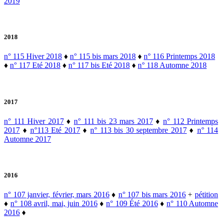
2019
2018
n° 115 Hiver 2018
♦
n° 115 bis mars 2018
♦
n° 116 Printemps 2018
♦
n° 117 Eté 2018
♦
n° 117 bis Eté 2018
♦
n° 118 Automne 2018
2017
n° 111 Hiver 2017
♦
n° 111 bis 23 mars 2017
♦
n° 112 Printemps
2017
♦
n°113 Eté 2017
♦
n° 113 bis 30 septembre 2017
♦
n° 114
Automne 2017
2016
n° 107 janvier, février, mars 2016
♦
n° 107 bis mars 2016
+
pétition
♦
n° 108 avril, mai, juin 2016
♦
n° 109 Été 2016
♦
n° 110 Automne
2016
♦