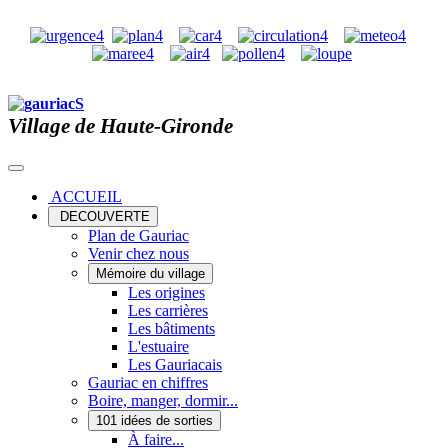
Village de Haute-Gironde
ACCUEIL
DECOUVERTE
Plan de Gauriac
Venir chez nous
Mémoire du village
Les origines
Les carrières
Les bâtiments
L'estuaire
Les Gauriacais
Gauriac en chiffres
Boire, manger, dormir...
101 idées de sorties
À faire...