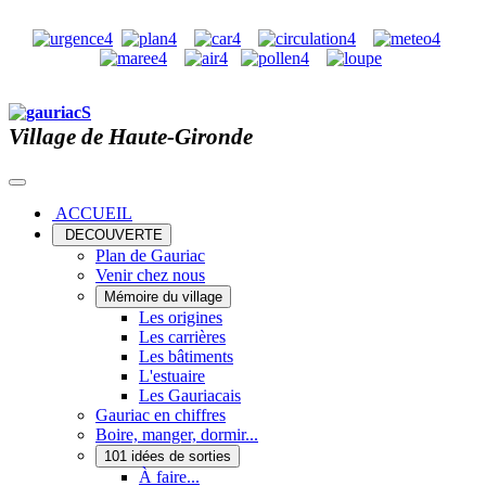
Village de Haute-Gironde
ACCUEIL
DECOUVERTE
Plan de Gauriac
Venir chez nous
Mémoire du village
Les origines
Les carrières
Les bâtiments
L'estuaire
Les Gauriacais
Gauriac en chiffres
Boire, manger, dormir...
101 idées de sorties
À faire...