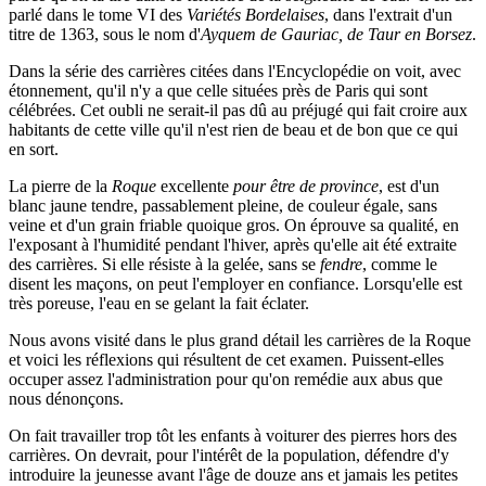
parlé dans le tome VI des
Variétés Bordelaises
, dans l'extrait d'un
titre de 1363, sous le nom d'
Ayquem de Gauriac, de Taur en Borsez
.
Dans la série des carrières citées dans l'Encyclopédie on voit, avec
étonnement, qu'il n'y a que celle situées près de Paris qui sont
célébrées. Cet oubli ne serait-il pas dû au préjugé qui fait croire aux
habitants de cette ville qu'il n'est rien de beau et de bon que ce qui
en sort.
La pierre de la
Roque
excellente
pour
être de province
, est d'un
blanc jaune tendre, passablement pleine, de couleur égale, sans
veine et d'un grain friable quoique gros. On éprouve sa qualité, en
l'exposant à l'humidité pendant l'hiver, après qu'elle ait été extraite
des carrières. Si elle résiste à la gelée, sans se
fendre
, comme le
disent les maçons, on peut l'employer en confiance. Lorsqu'elle est
très poreuse, l'eau en se gelant la fait éclater.
Nous avons visité dans le plus grand détail les carrières de la Roque
et voici les réflexions qui résultent de cet examen. Puissent-elles
occuper assez l'administration pour qu'on remédie aux abus que
nous dénonçons.
On fait travailler trop tôt les enfants à voiturer des pierres hors des
carrières. On devrait, pour l'intérêt de la population, défendre d'y
introduire la jeunesse avant l'âge de douze ans et jamais les petites