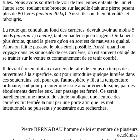
filles. Nous avons souffert de voir de très jeunes enfants de l'un et
l'autre sexe, roulant une brouette sur laquelle était une pierre pesant
plus de 80 livres
(environ 40 kg)
. Aussi, ils sont bientôt voûtés et
rabougris.
La route qui conduit au fond des carrières, devrait avoir au moins 5
pieds
(environ 1,6 mètre)
, tant en hauteur qu'en largeur. On la tient
plus étroite, quand la pierre qu'on en sort est de mauvaise qualité.
Alors on fait le passage le plus étroit possible. Aussi, quand on
voyage dans les sinuosités de ces carrières, on est souvent obligé de
se traîner sur le ventre et communément de se tenir courbé.
Il devrait être enjoint aux carriers de faire de temps en temps des
ouvertures à la superficie, soit pour introduire quelque lumière dans
ces souterrains, soit pour que l'atmosphère y fût à la température
ordinaire, soit pour procurer une issue aux ouvriers lorsque, par des
éboulements derrière eux, leur passage est fermé. Ce serait
pareillement une mesure de sûreté publique, que l'entrée des
carrières fut fermée la nuit par une porte afin que les mal
intentionnés ne puissent s'y soustraire aux recherches.
Pierre BERNADAU homme de loi et membre de plusieurs
académies