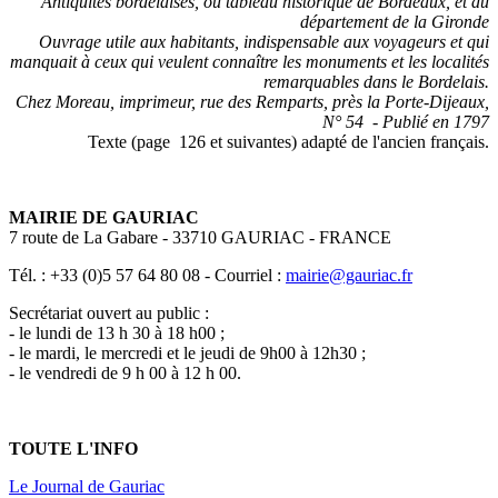
Antiquités bordelaises, ou tableau historique de Bordeaux, et du
département de la Gironde
Ouvrage utile aux habitants, indispensable aux voyageurs et qui
manquait à ceux qui veulent connaître les monuments et les localités
remarquables dans le Bordelais.
Chez Moreau, imprimeur, rue des Remparts, près la Porte-Dijeaux,
N° 54 - Publié en 1797
Texte (page 126 et suivantes) adapté de l'ancien français.
MAIRIE DE GAURIAC
7 route de La Gabare - 33710 GAURIAC - FRANCE
Tél. : +33 (0)5 57 64 80 08 - Courriel :
mairie@gauriac.fr
Secrétariat ouvert au public :
- le lundi de 13 h 30 à 18 h00 ;
- le mardi, le mercredi et le jeudi de 9h00 à 12h30 ;
- le vendredi de 9 h 00 à 12 h 00.
TOUTE L'INFO
Le Journal de Gauriac