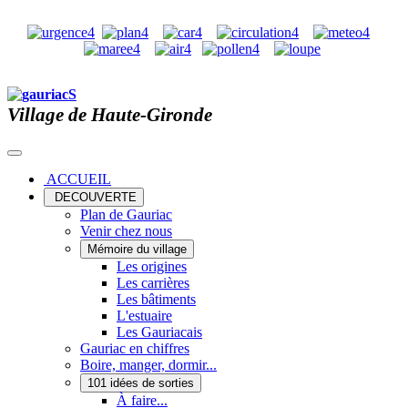
Village de Haute-Gironde
ACCUEIL
DECOUVERTE
Plan de Gauriac
Venir chez nous
Mémoire du village
Les origines
Les carrières
Les bâtiments
L'estuaire
Les Gauriacais
Gauriac en chiffres
Boire, manger, dormir...
101 idées de sorties
À faire...