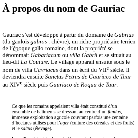
À propos du nom de Gauriac
Gauriac s’est développé à partir du domaine de
Gabrius
(du gaulois
gabros
: chèvre), un riche propriétaire terrien
de l’
ép
oque gallo-romaine, dont la propriété se
dénommait
Gabariacum
ou
villa Gabrii
et se situait au
lieu-dit
La Couture
. Le village apparait ensuite sous le
e
nom de villa
Gavriacus
dans un écrit du VII
siècle. Il
deviendra ensuite
Sanctus Petrus de Gauriaco de Taur
e
au XIV
siècle puis
Gauriaco de Roqua de Taur
.
Ce que les romains appelaient villa était constitué d’un
ensemble de bâtiments se dressant au centre d’un
fundus
,
immense exploitation agricole couvrant parfois une centaine
d’hectares utilisés pour l’
ager
(culture des céréales et des fruits)
et le
saltus
(élevage).