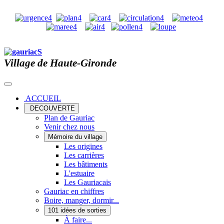
Village de Haute-Gironde
ACCUEIL
DECOUVERTE
Plan de Gauriac
Venir chez nous
Mémoire du village
Les origines
Les carrières
Les bâtiments
L'estuaire
Les Gauriacais
Gauriac en chiffres
Boire, manger, dormir...
101 idées de sorties
À faire...