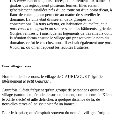
Les
villae
étaient toujours isolées, contrairement aux hameaux
gaulois qui regroupaient plusieurs fermes. Elles étaient
généralement installées près d’une route ou d’un point d’eau, à
flanc de coteau, pour permette au maître de surveiller le
domaine. La villa était divisée en deux groupes de
constructions. La
pars urbana
, ou habitation du maître, et la
pars rustica
ou
agraria
où se dressaient les bâtiments agricoles
(forges, remises…) ainsi que les logements de travailleurs dont
la réunion forma ensuite le village qui prit souvent le nom du
domaine, ce fut le cas chez nous. Il existait également une
pars
fructaria
, où on entreposait les récoltes fruitières.
Deux villages frères
Non loin de chez nous, le village de GAURIAGUET signifie
littéralement
le petit Gauriac
.
Autrefois, il était fréquent qu’un groupe de personnes quitte un
village (surtout en période de surpeuplement, comme entre le XIe et
le XIIIe siècle) et aille défricher, à quelque distance de là, de
nouvelles terres où naissait bientôt un hameau.
Pour le baptiser, on s’inspirait souvent du nom du village d’origine.