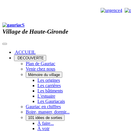
Village de Haute-Gironde
ACCUEIL
DECOUVERTE
Plan de Gauriac
Venir chez nous
Mémoire du village
Les origines
Les carrières
Les bâtiments
L'estuaire
Les Gauriacais
Gauriac en chiffres
Boire, manger, dormir...
101 idées de sorties
À faire...
À voir