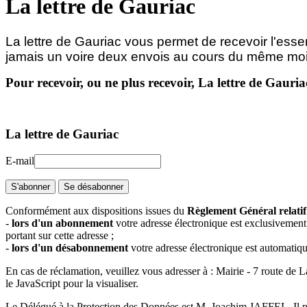
La lettre de Gauriac
La lettre de Gauriac vous permet de recevoir l'essen
jamais un voire deux envois au cours du même moi
Pour recevoir, ou ne plus recevoir, La lettre de Gauri
La lettre de Gauriac
E-mail
S'abonner
Se désabonner
Conformément aux dispositions issues du
Règlement Général relati
-
lors d'un abonnement
votre adresse électronique est exclusivement 
portant sur cette adresse ;
-
lors d'un désabonnement
votre adresse électronique est automatiq
En cas de réclamation, veuillez vous adresser à : Mairie - 7 route de
le JavaScript pour la visualiser.
Le Délégué à la Protection des Données est M. Joachim JAFFEL. Il peu