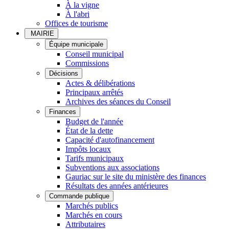
À la vigne
À l'abri
Offices de tourisme
MAIRIE
Équipe municipale
Conseil municipal
Commissions
Décisions
Actes & délibérations
Principaux arrêtés
Archives des séances du Conseil
Finances
Budget de l'année
État de la dette
Capacité d'autofinancement
Impôts locaux
Tarifs municipaux
Subventions aux associations
Gauriac sur le site du ministère des finances
Résultats des années antérieures
Commande publique
Marchés publics
Marchés en cours
Attributaires