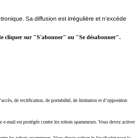
ctronique.
Sa diffusion est irrégulière et n'excède
et de cliquer sur "S'abonner" ou "Se désabonner".
ccès, de rectification, de portabilité, de limitation et d’opposition
se e-mail est protégée contre les robots spammeurs. Vous devez activer
ontre les robots spammeurs. Vous devez activer le JavaScript pour la