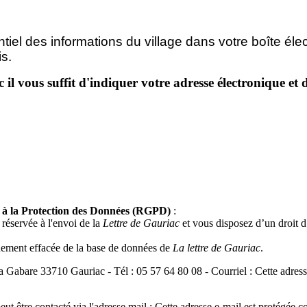
tiel des informations du village dans votre boîte éle
s.
ac il vous suffit d'indiquer votre adresse électronique 
f à la Protection des Données (RGPD)
:
réservée à l'envoi de la
Lettre de Gauriac
et vous disposez d’un droit d’a
uement effacée de la base de données de
La lettre de Gauriac
.
 La Gabare 33710 Gauriac - Tél : 05 57 64 80 08 - Courriel :
Cette adres
t être contacté via l'adresse mail :
Cette adresse e-mail est protégée c