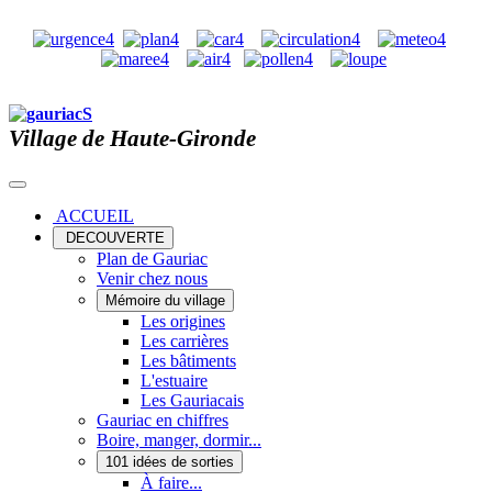
Village de Haute-Gironde
ACCUEIL
DECOUVERTE
Plan de Gauriac
Venir chez nous
Mémoire du village
Les origines
Les carrières
Les bâtiments
L'estuaire
Les Gauriacais
Gauriac en chiffres
Boire, manger, dormir...
101 idées de sorties
À faire...