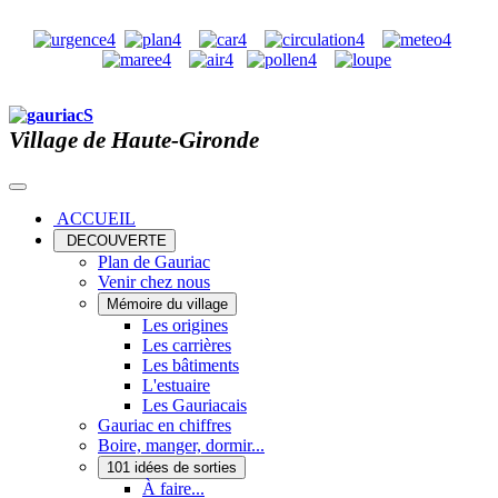
Village de Haute-Gironde
ACCUEIL
DECOUVERTE
Plan de Gauriac
Venir chez nous
Mémoire du village
Les origines
Les carrières
Les bâtiments
L'estuaire
Les Gauriacais
Gauriac en chiffres
Boire, manger, dormir...
101 idées de sorties
À faire...