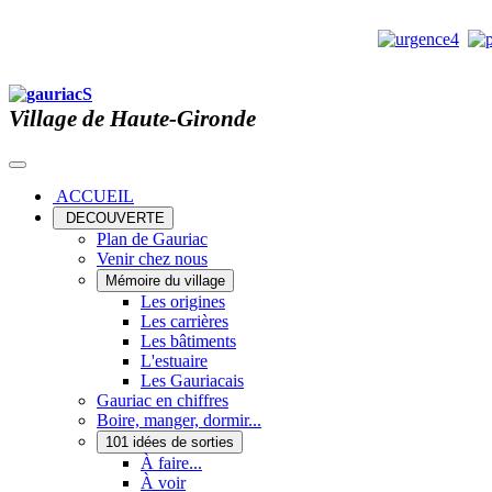
Village de Haute-Gironde
ACCUEIL
DECOUVERTE
Plan de Gauriac
Venir chez nous
Mémoire du village
Les origines
Les carrières
Les bâtiments
L'estuaire
Les Gauriacais
Gauriac en chiffres
Boire, manger, dormir...
101 idées de sorties
À faire...
À voir