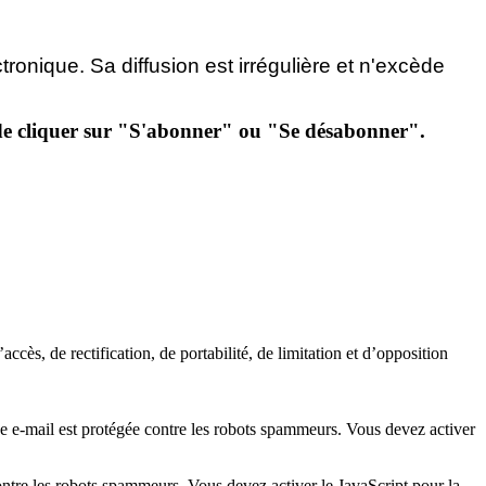
ctronique.
Sa diffusion est irrégulière et n'excède
et de cliquer sur "S'abonner" ou "Se désabonner".
ccès, de rectification, de portabilité, de limitation et d’opposition
se e-mail est protégée contre les robots spammeurs. Vous devez activer
ontre les robots spammeurs. Vous devez activer le JavaScript pour la