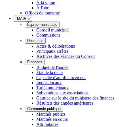
À la vigne
À l'abri
Offices de tourisme
MAIRIE
Équipe municipale
Conseil municipal
Commissions
Décisions
Actes & délibérations
Principaux arrêtés
Archives des séances du Conseil
Finances
Budget de l'année
État de la dette
Capacité d'autofinancement
Impôts locaux
Tarifs municipaux
Subventions aux associations
Gauriac sur le site du ministère des finances
Résultats des années antérieures
Commande publique
Marchés publics
Marchés en cours
Attributaires