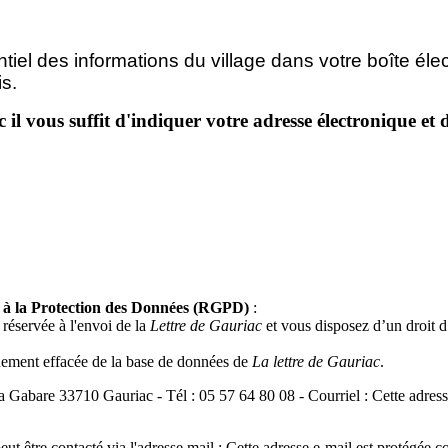
tiel des informations du village dans votre boîte éle
s.
ac il vous suffit d'indiquer votre adresse électronique 
f à la Protection des Données (RGPD)
:
réservée à l'envoi de la
Lettre de Gauriac
et vous disposez d’un droit d’a
uement effacée de la base de données de
La lettre de Gauriac
.
 La Gabare 33710 Gauriac - Tél : 05 57 64 80 08 - Courriel :
Cette adres
t être contacté via l'adresse mail :
Cette adresse e-mail est protégée c