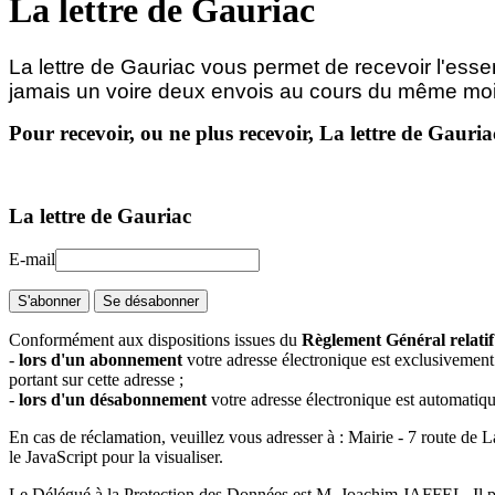
La lettre de Gauriac
La lettre de Gauriac vous permet de recevoir l'essen
jamais un voire deux envois au cours du même moi
Pour recevoir, ou ne plus recevoir, La lettre de Gauri
La lettre de Gauriac
E-mail
S'abonner
Se désabonner
Conformément aux dispositions issues du
Règlement Général relati
-
lors d'un abonnement
votre adresse électronique est exclusivement 
portant sur cette adresse ;
-
lors d'un désabonnement
votre adresse électronique est automatiq
En cas de réclamation, veuillez vous adresser à : Mairie - 7 route de
le JavaScript pour la visualiser.
Le Délégué à la Protection des Données est M. Joachim JAFFEL. Il peu