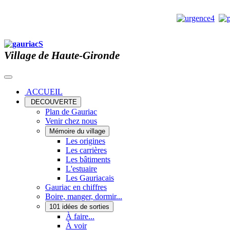
Village de Haute-Gironde
ACCUEIL
DECOUVERTE
Plan de Gauriac
Venir chez nous
Mémoire du village
Les origines
Les carrières
Les bâtiments
L'estuaire
Les Gauriacais
Gauriac en chiffres
Boire, manger, dormir...
101 idées de sorties
À faire...
À voir