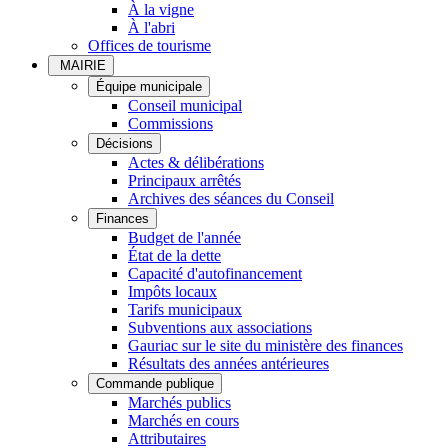
À la vigne
À l'abri
Offices de tourisme
MAIRIE
Équipe municipale
Conseil municipal
Commissions
Décisions
Actes & délibérations
Principaux arrêtés
Archives des séances du Conseil
Finances
Budget de l'année
État de la dette
Capacité d'autofinancement
Impôts locaux
Tarifs municipaux
Subventions aux associations
Gauriac sur le site du ministère des finances
Résultats des années antérieures
Commande publique
Marchés publics
Marchés en cours
Attributaires