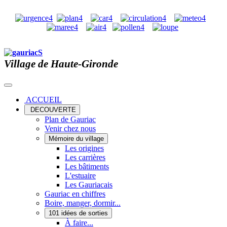
Village de Haute-Gironde
ACCUEIL
DECOUVERTE
Plan de Gauriac
Venir chez nous
Mémoire du village
Les origines
Les carrières
Les bâtiments
L'estuaire
Les Gauriacais
Gauriac en chiffres
Boire, manger, dormir...
101 idées de sorties
À faire...