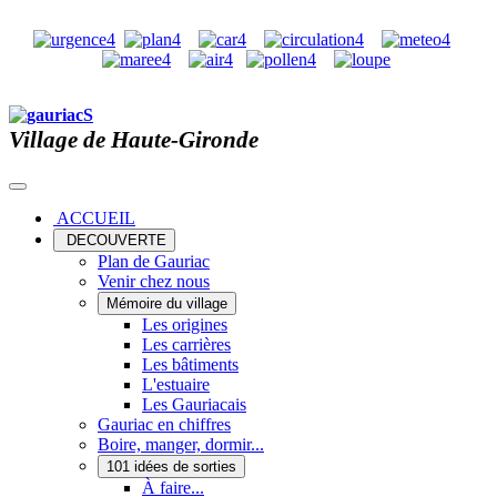
Village de Haute-Gironde
ACCUEIL
DECOUVERTE
Plan de Gauriac
Venir chez nous
Mémoire du village
Les origines
Les carrières
Les bâtiments
L'estuaire
Les Gauriacais
Gauriac en chiffres
Boire, manger, dormir...
101 idées de sorties
À faire...