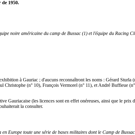
r de 1950.
ne équipe noire américaine du camp de Bussac (1) et l'équipe du Racing
xhibition à Gauriac ; d'aucuns reconnaîtront les noms : Gérard Sturla
aul Christophe (n° 10), François Vermorel (n° 11), et André Buffieue (n°
ve Gauriacaise (les licences sont en effet onéreuses, ainsi que le pri
uhaiterait la consulter.
la en Europe toute une série de bases militaires dont le Camp de Bussa