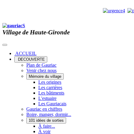
Village de Haute-Gironde
ACCUEIL
DECOUVERTE
Plan de Gauriac
Venir chez nous
Mémoire du village
Les origines
Les carrières
Les bâtiments
L'estuaire
Les Gauriacais
Gauriac en chiffres
Boire, manger, dormir...
101 idées de sorties
À faire...
À voir