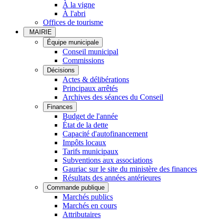
À la vigne
À l'abri
Offices de tourisme
MAIRIE
Équipe municipale
Conseil municipal
Commissions
Décisions
Actes & délibérations
Principaux arrêtés
Archives des séances du Conseil
Finances
Budget de l'année
État de la dette
Capacité d'autofinancement
Impôts locaux
Tarifs municipaux
Subventions aux associations
Gauriac sur le site du ministère des finances
Résultats des années antérieures
Commande publique
Marchés publics
Marchés en cours
Attributaires