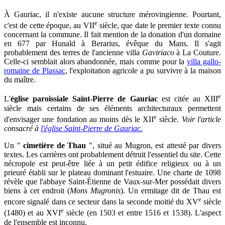
À Gauriac, il n'existe aucune structure mérovingienne. Pourtant,
e
c'est de cette époque, au VII
siècle, que date le premier texte connu
concernant la commune. Il fait mention de la donation d'un domaine
en 677 par Hunald à Berarius, évêque du Mans. Il s'agit
probablement des terres de l'ancienne villa
Gaviriaco
à La Couture.
Celle-ci semblait alors abandonnée, mais comme pour la
villa gallo-
romaine de Plassac
, l'exploitation agricole a pu survivre à la maison
du maître.
e
L'
église paroissiale Saint-Pierre de Gauriac
est citée au XIII
siècle mais certains de ses éléments architecturaux permettent
e
d'envisager une fondation au moins dès le XII
siècle.
Voir l'article
consacré à
l'église Saint-Pierre de Gauriac.
Un "
cimetière de Thau
", situé au Mugron, est attesté par divers
textes. Les carrières ont probablement détruit l'essentiel du site. Cette
nécropole est peut-être liée à un petit édifice religieux ou à un
prieuré établi sur le plateau dominant l'estuaire. Une charte de 1098
révèle que l'abbaye Saint-Étienne de Vaux-sur-Mer possédait divers
biens à cet endroit (
Mons Mugronis
). Un ermitage dit de Thau est
e
encore signalé dans ce secteur dans la seconde moitié du XV
siècle
e
(1480) et au XVI
siècle (en 1503 et entre 1516 et 1538). L'aspect
de l'ensemble est inconnu.