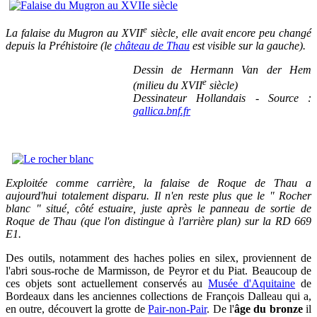
e
La falaise du Mugron au XVII
siècle, elle avait encore peu changé
depuis la Préhistoire (le
château de Thau
est visible sur la gauche).
Dessin de Hermann Van der Hem
e
(milieu du XVII
siècle)
Dessinateur Hollandais
-
Source :
gallica.bnf.fr
Exploitée comme carrière, la falaise de Roque de Thau a
aujourd'hui totalement disparu. Il n'en reste plus que le " Rocher
blanc " situé, côté estuaire, juste après le panneau de sortie de
Roque de Thau (que l'on distingue à l'arrière plan) sur la RD 669
E1.
Des outils, notamment des haches polies en silex, proviennent de
l'abri sous-roche de Marmisson, de Peyror et du Piat. Beaucoup de
ces objets sont actuellement conservés au
Musée d'Aquitaine
de
Bordeaux dans les anciennes collections de François Dalleau qui a,
en outre, découvert la grotte de
Pair-non-Pair
. De l'
âge du bronze
il