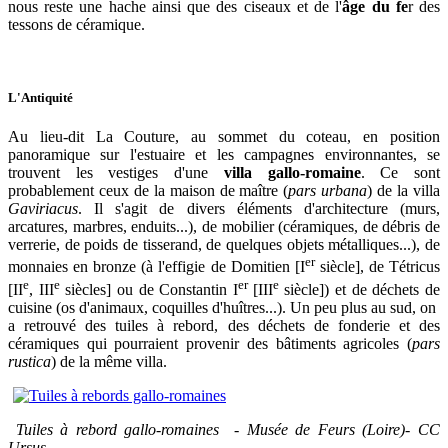
nous reste une hache ainsi que des ciseaux et de l'
âge du fe
r des
tessons de céramique.
L'Antiquité
Au lieu-dit La Couture, au sommet du coteau, en position
panoramique sur l'estuaire et les campagnes environnantes, se
trouvent les vestiges d'une
villa gallo-romaine
. Ce sont
probablement ceux de la maison de maître (
pars urbana
) de la villa
Gaviriacus
. Il s'agit de divers éléments d'architecture (murs,
arcatures, marbres, enduits...), de mobilier (céramiques, de débris de
verrerie, de poids de tisserand, de quelques objets métalliques...), de
er
monnaies en bronze (à l'effigie de Domitien [I
siècle], de Tétricus
e
e
er
e
[II
, III
siècles] ou de Constantin I
[III
siècle]) et de déchets de
cuisine (os d'animaux, coquilles d'huîtres...). Un peu plus au sud, on
a retrouvé des tuiles à rebord, des déchets de fonderie et des
céramiques qui pourraient provenir des bâtiments agricoles (
pars
rustica
) de la même villa.
Tuiles à rebord gallo-romaines - Musée de Feurs (Loire)- CC
Ursus