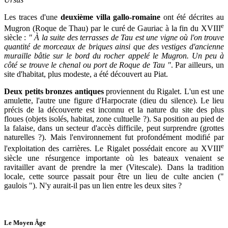
Les traces d'une
deuxième villa gallo-romaine
ont été décrites au
e
Mugron (Roque de Thau) par le curé de Gauriac à la fin du XVIII
siècle :
" À la suite des terrasses de Tau est une vigne où l'on trouve
quantité de morceaux de briques ainsi que des vestiges d'ancienne
muraille bâtie sur le bord du rocher appelé le Mugron. Un peu à
côté se trouve le chenal ou port de Roque de Tau "
. Par ailleurs, un
site d'habitat, plus modeste, a été découvert au Piat.
Deux petits bronzes antiques
proviennent du Rigalet. L'un est une
amulette, l'autre une figure d'Harpocrate (dieu du silence). Le lieu
précis de la découverte est inconnu et la nature du site des plus
floues (objets isolés, habitat, zone cultuelle ?). Sa position au pied de
la falaise, dans un secteur d'accès difficile, peut surprendre (grottes
naturelles ?). Mais l'environnement fut profondément modifié par
e
l'exploitation des carrières. Le Rigalet possédait encore au XVIII
siècle une résurgence importante où les bateaux venaient se
ravitailler avant de prendre la mer (Vitescale). Dans la tradition
locale, cette source passait pour être un lieu de culte ancien ("
gaulois "). N'y aurait-il pas un lien entre les deux sites ?
Le Moyen Âge