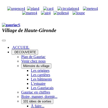
Village de Haute-Gironde
ACCUEIL
DECOUVERTE
Plan de Gauriac
Venir chez nous
Mémoire du village
Les origines
Les carrières
Les bâtiments
L'estuaire
Les Gauriacais
Gauriac en chiffres
Boire, manger, dormir...
101 idées de sorties
À faire...