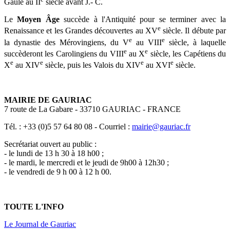
Gaule au II
siècle avant J.- C.
Le
Moyen Âge
succède à l'Antiquité pour se terminer avec la
e
Renaissance et les Grandes découvertes au XV
siècle. Il débute par
e
e
la dynastie des Mérovingiens, du V
au VIII
siècle, à laquelle
e
e
succèderont les Carolingiens du VIII
au X
siècle, les Capétiens du
e
e
e
e
X
au XIV
siècle, puis les Valois du XIV
au XVI
siècle.
MAIRIE DE GAURIAC
7 route de La Gabare - 33710 GAURIAC - FRANCE
Tél. : +33 (0)5 57 64 80 08 - Courriel :
mairie@gauriac.fr
Secrétariat ouvert au public :
- le lundi de 13 h 30 à 18 h00 ;
- le mardi, le mercredi et le jeudi de 9h00 à 12h30 ;
- le vendredi de 9 h 00 à 12 h 00.
TOUTE L'INFO
Le Journal de Gauriac