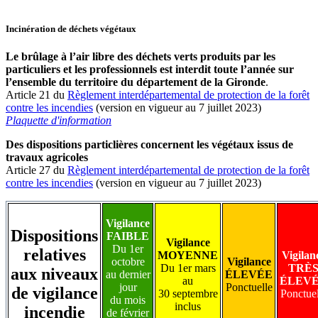
Incinération de déchets végétaux
Le brûlage à l’air libre des déchets verts produits par les
particuliers et les professionnels est interdit toute l’année sur
l’ensemble du territoire du département de la Gironde
.
Article 21 du
Règlement interdépartemental de protection de la forêt
contre les incendies
(version en vigueur au 7 juillet 2023)
Plaquette d'information
Des dispositions particlières concernent les végétaux issus de
travaux agricoles
Article 27 du
Règlement interdépartemental de protection de la forêt
contre les incendies
(version en vigueur au 7 juillet 2023)
Vigilance
Dispositions
FAIBLE
Vigilance
Du 1er
relatives
MOYENNE
Vigilan
octobre
Vigilance
Du 1er mars
TRÈ
aux niveaux
au dernier
ÉLEVÉE
au
ÉLEV
jour
Ponctuelle
de vigilance
30 septembre
Ponctuel
du mois
inclus
incendie
de février