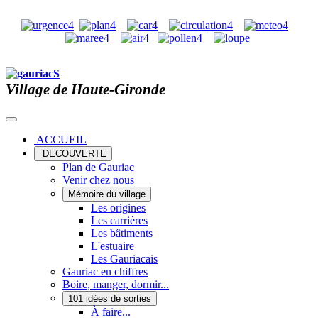
Village de Haute-Gironde
ACCUEIL
DECOUVERTE
Plan de Gauriac
Venir chez nous
Mémoire du village
Les origines
Les carrières
Les bâtiments
L'estuaire
Les Gauriacais
Gauriac en chiffres
Boire, manger, dormir...
101 idées de sorties
À faire...