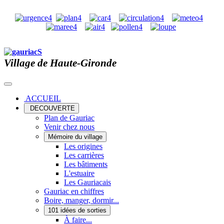
Village de Haute-Gironde
ACCUEIL
DECOUVERTE
Plan de Gauriac
Venir chez nous
Mémoire du village
Les origines
Les carrières
Les bâtiments
L'estuaire
Les Gauriacais
Gauriac en chiffres
Boire, manger, dormir...
101 idées de sorties
À faire...