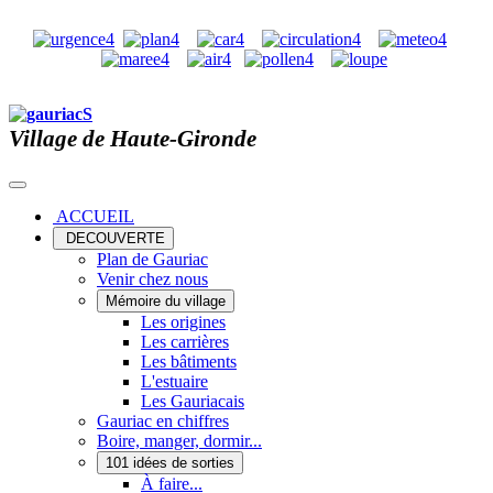
Village de Haute-Gironde
ACCUEIL
DECOUVERTE
Plan de Gauriac
Venir chez nous
Mémoire du village
Les origines
Les carrières
Les bâtiments
L'estuaire
Les Gauriacais
Gauriac en chiffres
Boire, manger, dormir...
101 idées de sorties
À faire...