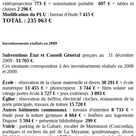
vidéoprojecteur
773 €
+ sonorisation portable
697 €
+ tables et
chaises
2 296 €
Modification du PLU
: bureau d'étude
7 415 €
TOTAL : 235 063 €
Investissements réalisés en 2009
Subventions État et Conseil Général
perçues au 31 décembre
2009 :
33 765 €
.
Ces montants correspondent à des investissements réalisés en 2008
et 2009.
École
: rénovation de la classe maternelle et divers
38 291 €
+ école
numérique
13 455 €
+ photocopieur
3 744 €
+ films solaire sur
vitrage portes école
1 727 €
+ jeux extérieurs
3 893 €
Église
: rénovation du beffroi, électricité cloches, restauration de la
porte principale, travaux de toiture
15 720 €
Autres bâtiments communaux
: travaux d'entretien
8 733 €
+
étude pour la toiture gymnase
4 664 €
+ fenêtres aux logements
Dupont
5 594 €
+ présentoir bibliothèque
299 €
Voirie
: parking de la Gabare, escalier de Marmisson (Concordia),
portiques et rochers du pré de La Mayanne, goudronnages, divers