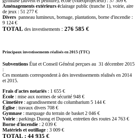
gymnase (auvent et peinture), école (vidéoprojecteur) : 37 309 €
Aménagements extérieurs é
clairage public (tranche 1), voirie, aire
de jeux : 51 277 €
Divers
panneau lumineux, bornage, plantations, borne d'incendie :
9 124 €
TOTAL
:
276 585 €
des investisements
Principaux investissements réalisés en 2015 (TTC)
Subventions
État et Conseil Général perçues au 31 décembre 2015
:
Ces montants correspondent à des investissements réalisés en 2014
et 2015.
Frais d'actes notariés
: 1 655 €
École
: mise aux normes de sécurité 948 €
Cimetière
: agrandissement du columbarium 5 144 €
Église
: travaux divers 708 €
Gymnase
: marquage du terrain de basket 2 046 €
Voirie
: parkings Duong et Dupont, entretien des routes 24 763 €
Borne d'incendie
: 2 039 €
Matériels et outillage
: 3 009 €
TOTAL : 44 935 €