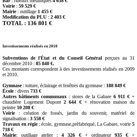
Bar
: rideaux métalliques
4 638 €
Voirie
:
59 529 €
Mairie
: outillage
1 455 €
Modification du PLU
:
2 403 €
TOTAL : 136 801 €
Investissements réalisés en 2010
Subventions de l'État et du Conseil Général
perçues au 31
décembre 2010 :
85 840 €.
Ces montants correspondent à des investissements réalisés en 2009
et 2010.
Gymnase
: toiture, éclairage et fenêtres du gymnase :
188 849 €
École
: divers
733 €
Autres bâtiments communaux
: stores de la Gabare
6 911 €
+
chaudière Logement Dupont
2 644 €
+ rénovation maison du
peintre
10 208 €
Voirie
: création de fossés, jardin du souvenir, matériel de
signalisation :
3 558 €
Travaux en régie
: école, gymnase,préfabriqué, La Gabare, voirie
5
718 €
Mairie
: outillage atelier :
4 326 €
+ ordinateur
935 €
+