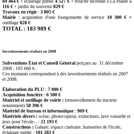
69 464 €
+ éclairage public
4 527 €
+ bouche incendie à La Plaine
5
116 €
+ jardin du souvenir
829 €
Travaux en régie
:
3 805 €
Mairie
: acquisition d'une fourgonnette de service
10 300 € +
outillage
828 €
TOTAL : 183 989 €
Investissements réalisés en 2008
Subventions État et Conseil Général
perçues au 31 décembre
2008 : 105 660 €.
Ces montants correspondent à des investissements réalisés en 2007
et 2008.
Élaboration du PLU
:
7 000 €
Acquisition foncière
:
6 500 €
Matériel et outillage de voirie :
(renouvellement du tracteur
notamment)
58 396 €
Matériel de bureau et informatique
:
969 €
Matériels divers :
scène, photocopieur, extincteurs, lave vaisselle et
jeux pour l'école... :
21 193 €
Constructions :
Gabare, espace cinéraire, huisseries de l'école,
éclairage public :
101 282 €