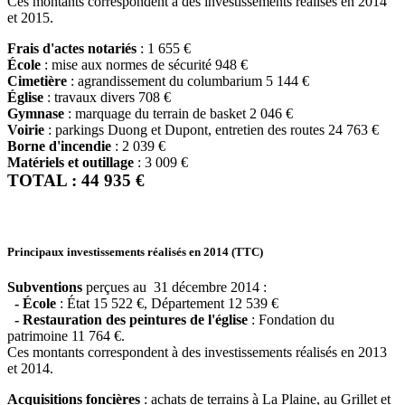
Ces montants correspondent à des investissements réalisés en 2014
et 2015.
Frais d'actes notariés
: 1 655 €
École
: mise aux normes de sécurité 948 €
Cimetière
: agrandissement du columbarium 5 144 €
Église
: travaux divers 708 €
Gymnase
: marquage du terrain de basket 2 046 €
Voirie
: parkings Duong et Dupont, entretien des routes 24 763 €
Borne d'incendie
: 2 039 €
Matériels et outillage
: 3 009 €
TOTAL : 44 935 €
Principaux investissements réalisés en 2014 (TTC)
Subventions
perçues au 31 décembre 2014 :
- École
: État 15 522 €, Département 12 539 €
- Restauration des peintures de l'église
: Fondation du
patrimoine 11 764 €.
Ces montants correspondent à des investissements réalisés en 2013
et 2014.
Acquisitions foncières
: achats de terrains à La Plaine, au Grillet et