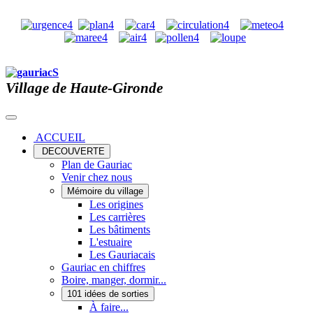
Village de Haute-Gironde
ACCUEIL
DECOUVERTE
Plan de Gauriac
Venir chez nous
Mémoire du village
Les origines
Les carrières
Les bâtiments
L'estuaire
Les Gauriacais
Gauriac en chiffres
Boire, manger, dormir...
101 idées de sorties
À faire...