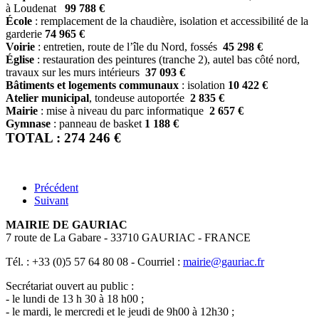
à Loudenat
99 788 €
École
: remplacement de la chaudière, isolation et accessibilité de la
garderie
74 965 €
Voirie
: entretien, route de l’île du Nord, fossés
45 298 €
Église
: restauration des peintures (tranche 2), autel bas côté nord,
travaux sur les murs intérieurs
37 093 €
Bâtiments et logements communaux
: isolation
10 422 €
Atelier municipal
, tondeuse autoportée
2 835 €
Mairie
: mise à niveau du parc informatique
2 657 €
Gymnase
: panneau de basket
1 188 €
TOTAL : 274 246 €
Précédent
Suivant
MAIRIE DE GAURIAC
7 route de La Gabare - 33710 GAURIAC - FRANCE
Tél. : +33 (0)5 57 64 80 08 - Courriel :
mairie@gauriac.fr
Secrétariat ouvert au public :
- le lundi de 13 h 30 à 18 h00 ;
- le mardi, le mercredi et le jeudi de 9h00 à 12h30 ;