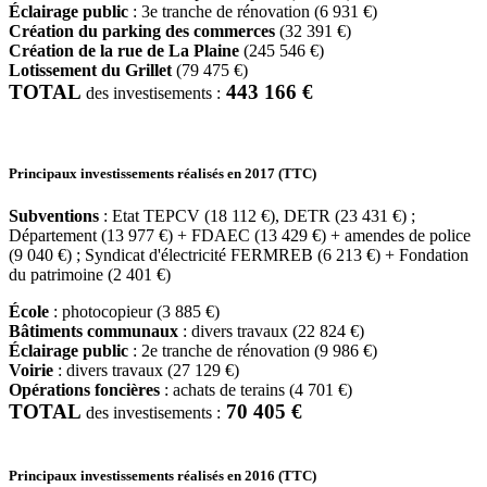
Éclairage public
: 3e tranche de rénovation (6 931 €)
Création du parking des commerces
(32 391 €)
Création de la rue de La Plaine
(245 546 €)
Lotissement du Grillet
(79 475 €)
TOTAL
443 166 €
des investisements :
Principaux investissements réalisés en 2017 (TTC)
Subventions
: Etat TEPCV (18 112 €), DETR (23 431 €) ;
Département (13 977 €) + FDAEC (13 429 €) + amendes de police
(9 040 €) ; Syndicat d'électricité FERMREB (6 213 €) + Fondation
du patrimoine (2 401 €)
École
: photocopieur (3 885 €)
Bâtiments communaux
: divers travaux (22 824 €)
Éclairage public
: 2e tranche de rénovation (9 986 €)
Voirie
: divers travaux (27 129 €)
Opérations foncières
: achats de terains (4 701 €)
TOTAL
70 405 €
des investisements :
Principaux investissements réalisés en 2016 (TTC)