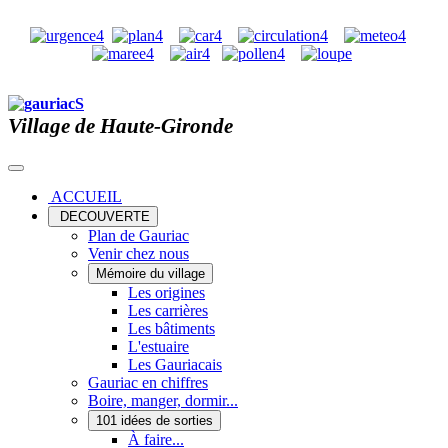
Village de Haute-Gironde
ACCUEIL
DECOUVERTE
Plan de Gauriac
Venir chez nous
Mémoire du village
Les origines
Les carrières
Les bâtiments
L'estuaire
Les Gauriacais
Gauriac en chiffres
Boire, manger, dormir...
101 idées de sorties
À faire...