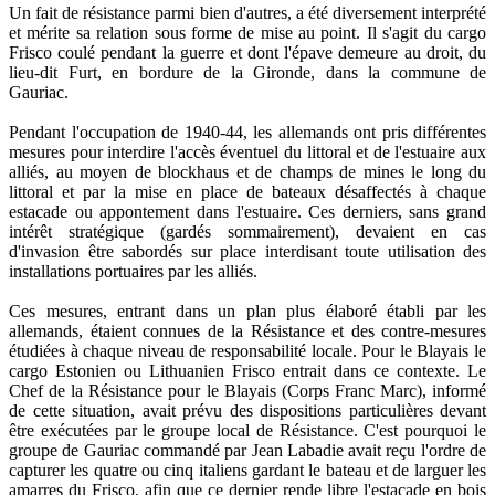
Un fait de résistance parmi bien d'autres, a été diversement interprété
et mérite sa relation sous forme de mise au point. Il s'agit du cargo
Frisco coulé pendant la guerre et dont l'épave demeure au droit, du
lieu-dit Furt, en bordure de la Gironde, dans la commune de
Gauriac.
Pendant l'occupation de 1940-44, les allemands ont pris différentes
mesures pour interdire l'accès éventuel du littoral et de l'estuaire aux
alliés, au moyen de blockhaus et de champs de mines le long du
littoral et par la mise en place de bateaux désaffectés à chaque
estacade ou appontement dans l'estuaire. Ces derniers, sans grand
intérêt stratégique (gardés sommairement), devaient en cas
d'invasion être sabordés sur place interdisant toute utilisation des
installations portuaires par les alliés.
Ces mesures, entrant dans un plan plus élaboré établi par les
allemands, étaient connues de la Résistance et des contre-mesures
étudiées à chaque niveau de responsabilité locale. Pour le Blayais le
cargo Estonien ou Lithuanien Frisco entrait dans ce contexte. Le
Chef de la Résistance pour le Blayais (Corps Franc Marc), informé
de cette situation, avait prévu des dispositions particulières devant
être exécutées par le groupe local de Résistance. C'est pourquoi le
groupe de Gauriac commandé par Jean Labadie avait reçu l'ordre de
capturer les quatre ou cinq italiens gardant le bateau et de larguer les
amarres du Frisco, afin que ce dernier rende libre l'estacade en bois