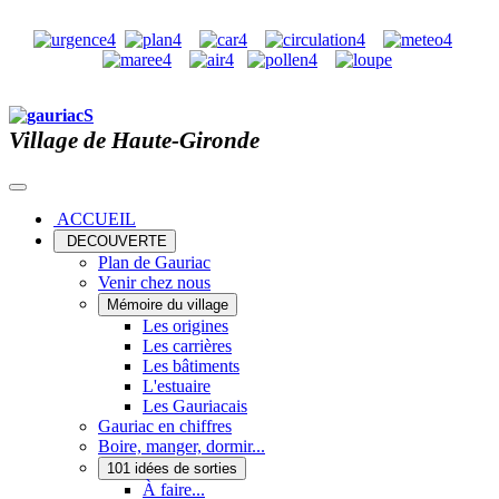
Village de Haute-Gironde
ACCUEIL
DECOUVERTE
Plan de Gauriac
Venir chez nous
Mémoire du village
Les origines
Les carrières
Les bâtiments
L'estuaire
Les Gauriacais
Gauriac en chiffres
Boire, manger, dormir...
101 idées de sorties
À faire...