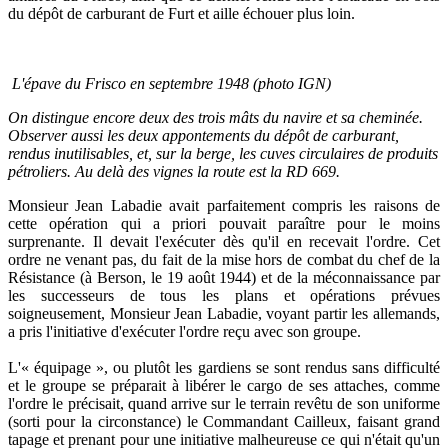
du dépôt de carburant de Furt et aille échouer plus loin.
L'épave du Frisco en septembre 1948 (photo IGN)
On distingue encore deux des trois mâts du navire et sa cheminée.
Observer aussi les deux appontements du dépôt de carburant,
rendus inutilisables, et, sur la berge, les cuves circulaires de produits
pétroliers. Au delà des vignes la route est la RD 669.
Monsieur Jean Labadie avait parfaitement compris les raisons de
cette opération qui a priori pouvait paraître pour le moins
surprenante. Il devait l'exécuter dès qu'il en recevait l'ordre. Cet
ordre ne venant pas, du fait de la mise hors de combat du chef de la
Résistance (à Berson, le 19 août 1944) et de la méconnaissance par
les successeurs de tous les plans et opérations prévues
soigneusement, Monsieur Jean Labadie, voyant partir les allemands,
a pris l'initiative d'exécuter l'ordre reçu avec son groupe.
L'« équipage », ou plutôt les gardiens se sont rendus sans difficulté
et le groupe se préparait à libérer le cargo de ses attaches, comme
l'ordre le précisait, quand arrive sur le terrain revêtu de son uniforme
(sorti pour la circonstance) le Commandant Cailleux, faisant grand
tapage et prenant pour une initiative malheureuse ce qui n'était qu'un