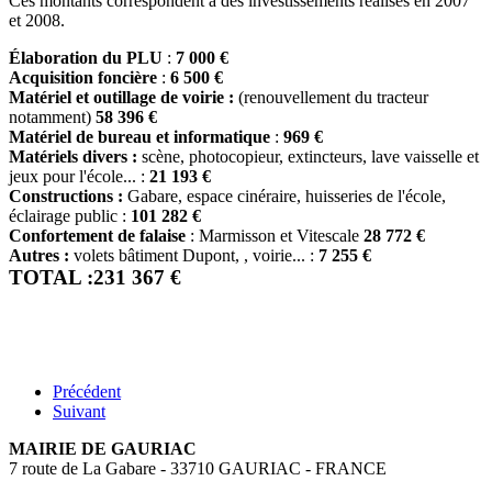
Ces montants correspondent à des investissements réalisés en 2007
et 2008.
Élaboration du PLU
:
7 000 €
Acquisition foncière
:
6 500 €
Matériel et outillage de voirie :
(renouvellement du tracteur
notamment)
58 396 €
Matériel de bureau et informatique
:
969 €
Matériels divers :
scène, photocopieur, extincteurs, lave vaisselle et
jeux pour l'école... :
21 193 €
Constructions :
Gabare, espace cinéraire, huisseries de l'école,
éclairage public :
101 282 €
Confortement de falaise
: Marmisson et Vitescale
28 772 €
Autres :
volets bâtiment Dupont, , voirie... :
7 255 €
TOTAL :231 367 €
Précédent
Suivant
MAIRIE DE GAURIAC
7 route de La Gabare - 33710 GAURIAC - FRANCE