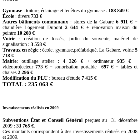
Gymnase
: toiture, éclairage et fenêtres du gymnase :
188 849 €
École
: divers
733 €
Autres bâtiments communaux
: stores de la Gabare
6 911 €
+
chaudière Logement Dupont
2 644 €
+ rénovation maison du
peintre
10 208 €
Voirie
: création de fossés, jardin du souvenir, matériel de
signalisation :
3 558 €
Travaux en régie
: école, gymnase,préfabriqué, La Gabare, voirie
5
718 €
Mairie
: outillage atelier :
4 326 €
+ ordinateur
935 €
+
vidéoprojecteur
773 €
+ sonorisation portable
697 €
+ tables et
chaises
2 296 €
Modification du PLU
: bureau d'étude
7 415 €
TOTAL : 235 063 €
Investissements réalisés en 2009
Subventions État et Conseil Général
perçues au 31 décembre
2009 :
33 765 €
.
Ces montants correspondent à des investissements réalisés en 2008
et 2009.