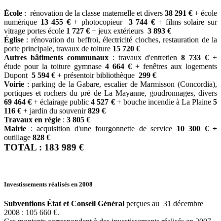
École
: rénovation de la classe maternelle et divers
38 291 €
+ école
numérique
13 455 €
+ photocopieur
3 744 €
+ films solaire sur
vitrage portes école
1 727 €
+ jeux extérieurs
3 893 €
Église
: rénovation du beffroi, électricité cloches, restauration de la
porte principale, travaux de toiture
15 720 €
Autres bâtiments communaux
: travaux d'entretien
8 733 €
+
étude pour la toiture gymnase
4 664 €
+ fenêtres aux logements
Dupont
5 594 €
+ présentoir bibliothèque
299 €
Voirie
: parking de la Gabare, escalier de Marmisson (Concordia),
portiques et rochers du pré de La Mayanne, goudronnages, divers
69 464 €
+ éclairage public
4 527 €
+ bouche incendie à La Plaine
5
116 €
+ jardin du souvenir
829 €
Travaux en régie
:
3 805 €
Mairie
: acquisition d'une fourgonnette de service
10 300 € +
outillage
828 €
TOTAL : 183 989 €
Investissements réalisés en 2008
Subventions État et Conseil Général
perçues au 31 décembre
2008 : 105 660 €.