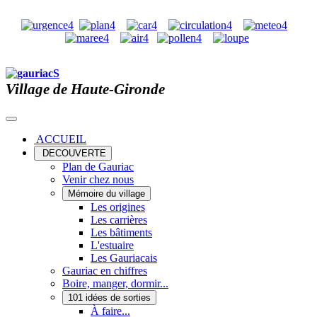
Village de Haute-Gironde
ACCUEIL
DECOUVERTE
Plan de Gauriac
Venir chez nous
Mémoire du village
Les origines
Les carrières
Les bâtiments
L'estuaire
Les Gauriacais
Gauriac en chiffres
Boire, manger, dormir...
101 idées de sorties
À faire...