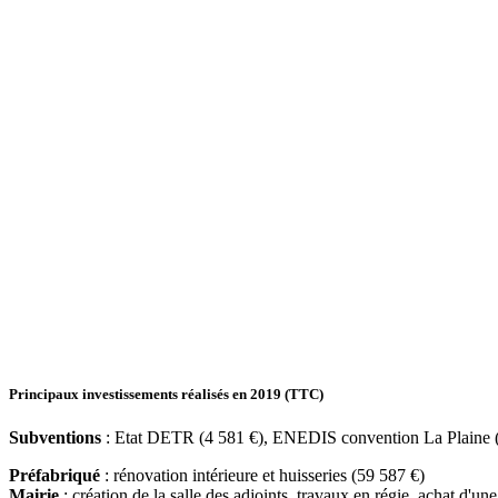
Principaux investissements réalisés en 2019 (TTC)
Subventions
: Etat DETR (4 581 €), ENEDIS convention La Plaine 
Préfabriqué
: rénovation intérieure et huisseries (59 587 €)
Mairie
: création de la salle des adjoints, travaux en régie, achat d'un