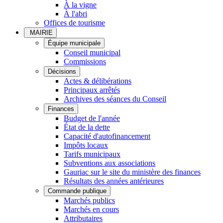
À la vigne
À l'abri
Offices de tourisme
MAIRIE
Équipe municipale
Conseil municipal
Commissions
Décisions
Actes & délibérations
Principaux arrêtés
Archives des séances du Conseil
Finances
Budget de l'année
État de la dette
Capacité d'autofinancement
Impôts locaux
Tarifs municipaux
Subventions aux associations
Gauriac sur le site du ministère des finances
Résultats des années antérieures
Commande publique
Marchés publics
Marchés en cours
Attributaires