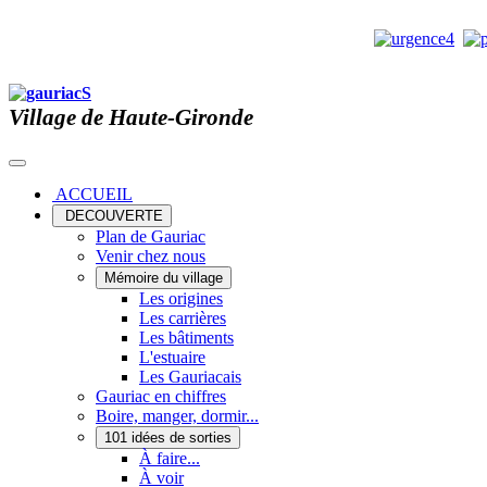
Village de Haute-Gironde
ACCUEIL
DECOUVERTE
Plan de Gauriac
Venir chez nous
Mémoire du village
Les origines
Les carrières
Les bâtiments
L'estuaire
Les Gauriacais
Gauriac en chiffres
Boire, manger, dormir...
101 idées de sorties
À faire...
À voir