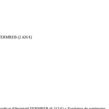
é FERMREB (2 426 €)
yndicat d'électricité FERMREB (6 213 €) + Fondation du patrimoine