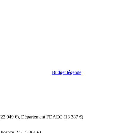
Budget légende
(22 049 €), Département FDAEC (13 387 €)
e licence IV (15 361 €)