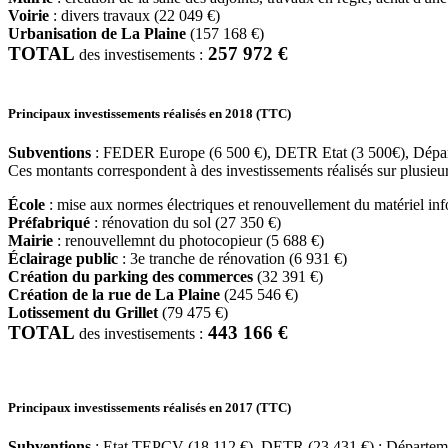
Voirie
: divers travaux (22 049 €)
Urbanisation de La Plaine
(157 168 €)
TOTAL
257 972 €
des investisements :
Principaux investissements réalisés en 2018 (TTC)
Subventions
: FEDER Europe (6 500 €), DETR Etat (3 500€), Dépar
Ces montants correspondent à des investissements réalisés sur plusieu
École
: mise aux normes électriques et renouvellement du matériel in
Préfabriqué
: rénovation du sol (27 350 €)
Mairie
: renouvellemnt du photocopieur (5 688 €)
Éclairage public
: 3e tranche de rénovation (6 931 €)
Création du parking des commerces
(32 391 €)
Création de la rue de La Plaine
(245 546 €)
Lotissement du Grillet
(79 475 €)
TOTAL
443 166 €
des investisements :
Principaux investissements réalisés en 2017 (TTC)
Subventions
: Etat TEPCV (18 112 €), DETR (23 431 €) ; Départeme