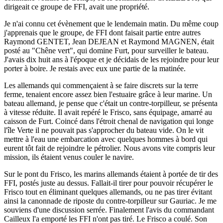
dirigeait ce groupe de FFI, avait une propriété.
Je n'ai connu cet évènement que le lendemain matin. Du même coup
j'apprenais que le groupe, de FFI dont faisait partie entre autres
Raymond GENTET, Jean DEJEAN et Raymond MAGNEN, était
posté au "Chêne vert", qui domine Furt, pour surveiller le bateau.
J'avais dix huit ans à l'époque et je décidais de les rejoindre pour leur
porter à boire. Je restais avec eux une partie de la matinée.
Les allemands qui commençaient à se faire discrets sur la terre
ferme, tenaient encore assez bien l'estuaire grâce à leur marine. Un
bateau allemand, je pense que c'était un contre-torpilleur, se présenta
à vitesse réduite. Il avait repéré le Frisco, sans équipage, amarré au
caisson de Furt. Coincé dans l'étroit chenal de navigation qui longe
l'île Verte il ne pouvait pas s'approcher du bateau vide. On le vit
mettre à l'eau une embarcation avec quelques hommes à bord qui
eurent tôt fait de rejoindre le pétrolier. Nous avons vite compris leur
mission, ils étaient venus couler le navire.
Sur le pont du Frisco, les marins allemands étaient à portée de tir des
FFI, postés juste au dessus. Fallait-il tirer pour pouvoir récupérer le
Frisco tout en éliminant quelques allemands, ou ne pas tirer évitant
ainsi la canonnade de riposte du contre-torpilleur sur Gauriac. Je me
souviens d'une discussion serrée. Finalement l'avis du commandant
Cailleux l'a emporté les FFI n'ont pas tiré. Le Frisco a coulé. Son