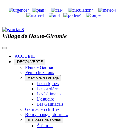
Village de Haute-Gironde
ACCUEIL
DECOUVERTE
Plan de Gauriac
Venir chez nous
Mémoire du village
Les origines
Les carrières
Les bâtiments
L'estuaire
Les Gauriacais
Gauriac en chiffres
Boire, manger, dormir...
101 idées de sorties
À faire...