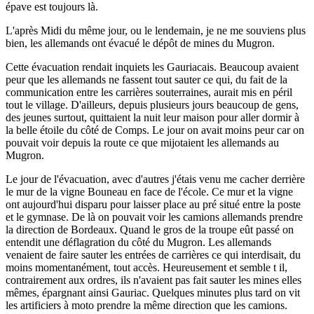
épave est toujours là.
L'après Midi du même jour, ou le lendemain, je ne me souviens plus
bien, les allemands ont évacué le dépôt de mines du Mugron.
Cette évacuation rendait inquiets les Gauriacais. Beaucoup avaient
peur que les allemands ne fassent tout sauter ce qui, du fait de la
communication entre les carrières souterraines, aurait mis en péril
tout le village. D'ailleurs, depuis plusieurs jours beaucoup de gens,
des jeunes surtout, quittaient la nuit leur maison pour aller dormir à
la belle étoile du côté de Comps. Le jour on avait moins peur car on
pouvait voir depuis la route ce que mijotaient les allemands au
Mugron.
Le jour de l'évacuation, avec d'autres j'étais venu me cacher derrière
le mur de la vigne Bouneau en face de l'école. Ce mur et la vigne
ont aujourd'hui disparu pour laisser place au pré situé entre la poste
et le gymnase. De là on pouvait voir les camions allemands prendre
la direction de Bordeaux. Quand le gros de la troupe eût passé on
entendit une déflagration du côté du Mugron. Les allemands
venaient de faire sauter les entrées de carrières ce qui interdisait, du
moins momentanément, tout accès. Heureusement et semble t il,
contrairement aux ordres, ils n'avaient pas fait sauter les mines elles
mêmes, épargnant ainsi Gauriac. Quelques minutes plus tard on vit
les artificiers à moto prendre la même direction que les camions.